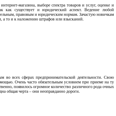
тернет-магазина, выборе спектра товаров и услуг, оценке и
так как существует и юридический аспект. Ведение любой
ательным, правовым и юридическим нормам. Зачастую новичкам
и, а то и к наложению штрафов или взысканий.
м во всех сферах предпринимательской деятельности. Свою
омощью. Очень часто обязательным условием при приеме на ту
твенно, появилось огромное количество различного рода очных
дна общая черта – они неоправданно дороги.