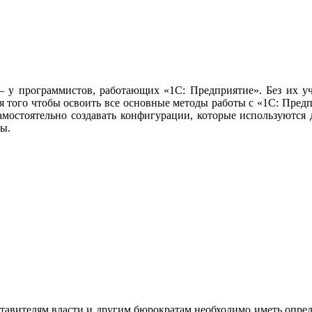
– у программистов, работающих «1С: Предприятие». Без их уч
ля того чтобы освоить все основные методы работы с «1С: Пред
мостоятельно создавать конфигурации, которые используются 
ты.
ставителям власти и другим бюрократам необходимо иметь опред