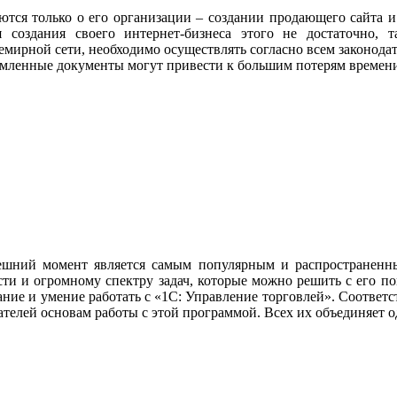
я только о его организации – создании продающего сайта и ин
 создания своего интернет-бизнеса этого не достаточно, 
семирной сети, необходимо осуществлять согласно всем законод
формленные документы могут привести к большим потерям времен
шний момент является самым популярным и распространенны
ти и огромному спектру задач, которые можно решить с его п
ание и умение работать с «1С: Управление торговлей». Соответс
телей основам работы с этой программой. Всех их объединяет о